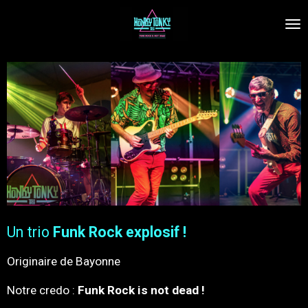
Passer
au
contenu
principal
Un trio
Funk Rock explosif !
Originaire de Bayonne
Notre credo :
Funk Rock is not dead !