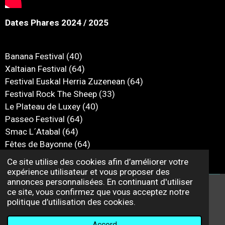
Dates Phares 2024 / 2025
Banana Festival (40)
Xaltaian Festival (64)
Festival Euskal Herria Zuzenean (64)
Festival Rock The Sheep (33)
Le Plateau de Luxey (40)
Passeo Festival (64)
Smac L´Atabal (64)
Fêtes de Bayonne (64)
Festival Les Feuilles de Bondes (33)
Ce site utilise des cookies afin d’améliorer votre
expérience utilisateur et vous proposer des
annonces personnalisées. En continuant d'utiliser
ce site, vous confirmez que vous acceptez notre
F
I
Y
politique d’utilisation des cookies.
a
n
o
honky.tonky.trio@gmail.com
c
s
u